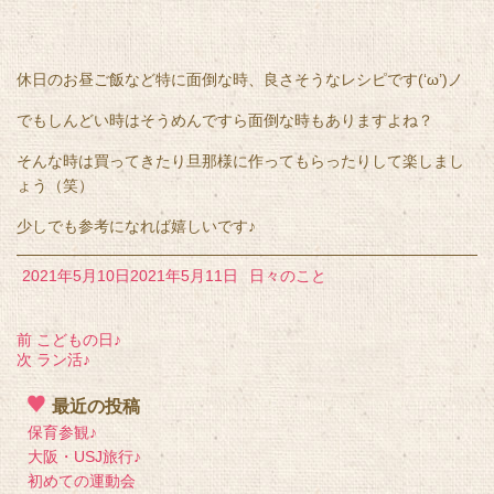
休日のお昼ご飯など特に面倒な時、良さそうなレシピです(‘ω’)ノ
でもしんどい時はそうめんですら面倒な時もありますよね？
そんな時は買ってきたり旦那様に作ってもらったりして楽しまし
ょう（笑）
少しでも参考になれば嬉しいです♪
2021年5月10日
2021年5月11日
日々のこと
前
こどもの日♪
次
ラン活♪
最近の投稿
保育参観♪
大阪・USJ旅行♪
初めての運動会